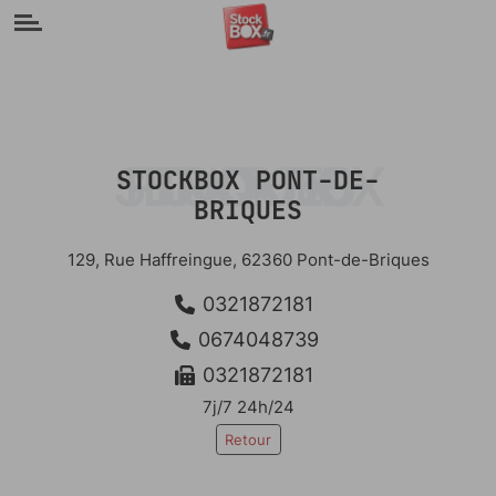
Panneau de gestion des cookies
STOCKBOX PONT-DE-BRIQUES
STOCKBOX PONT-DE-
BRIQUES
129, Rue Haffreingue, 62360 Pont-de-Briques
0321872181
0674048739
0321872181
7j/7 24h/24
Retour