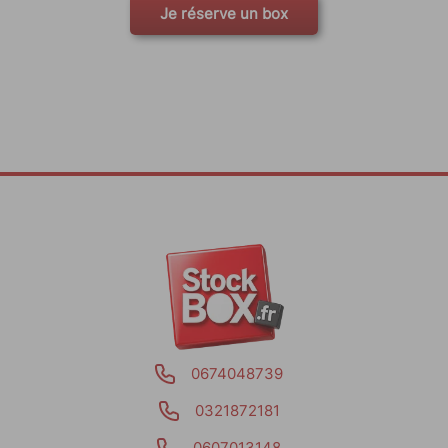
Je réserve un box
0674048739
0321872181
0607013148